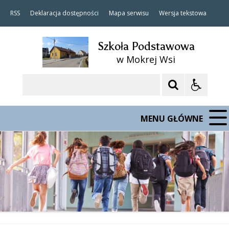
RSS
Deklaracja dostępności
Mapa serwisu
Wersja tekstowa
Szkoła Podstawowa
w Mokrej Wsi
Szukaj
MENU GŁÓWNE